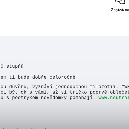
Zeptat se
40 stupňů
rém ti bude dobře celoročně
vou důvěru, vyznává jednoduchou filozofii. "W
hci být ok s vámi, až si tričko poprvé obleče
ku s poetrykem nevědomky pomáhají.
www.neutra