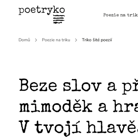
Poezie na tri
Domů
/
Poezie na triku
/
Triko šité poezií