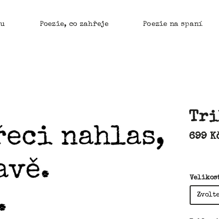
ku
Poezie, co zahřeje
Poezie na spaní
Tri
699 K
Velikos