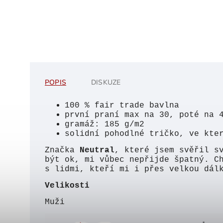
POPIS
DISKUZE
100 % fair trade bavlna
první praní max na 30, poté na 
gramáž: 185 g/m2
solidní pohodlné tričko, ve kte
Značka
Neutral
, které jsem svěřil s
být ok, mi vůbec nepřijde špatný. C
s lidmi, kteří mi i přes velkou dál
Velikosti
Muži