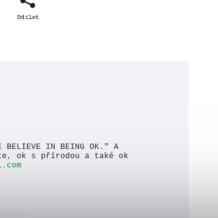
Sdílet
E BELIEVE IN BEING OK." A
te, ok s přírodou a také ok
l.com