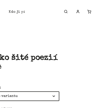
Kdo ji píše?
Napište mi
ko šité poezií
č
t