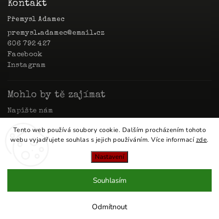
Kontakt
Přemysl Adamec
premysl.adamec
@
email.cz
606 792 427
Facebook
Instagram
Mohlo by tě zajímat
Napište nám
Obchodní podmínky
Tento web používá soubory cookie. Dalším procházením tohoto
Podmínky ochrany osobních údajů
webu vyjadřujete souhlas s jejich používáním. Více informací
zde
.
Reklamace a vrácení zboží
Nastavení
Copyright 2026
poetryko
. Všechna práva vyhrazena.
Upravit nastavení cookies
Souhlasím
Shoptet
Shoptak.cz
Vytvořil
| Design
Odmítnout