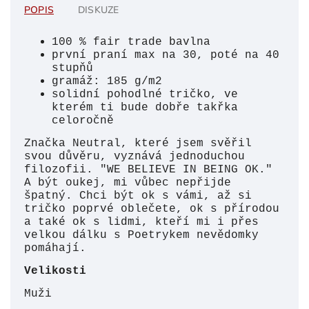
POPIS
DISKUZE
100 % fair trade bavlna
první praní max na 30, poté na 40
stupňů
gramáž: 185 g/m2
solidní pohodlné tričko, ve
kterém ti bude dobře takřka
celoročně
Značka Neutral, které jsem svěřil
svou důvěru, vyznává jednoduchou
filozofii. "WE BELIEVE IN BEING OK."
A být oukej, mi vůbec nepřijde
špatný. Chci být ok s vámi, až si
tričko poprvé oblečete, ok s přírodou
a také ok s lidmi, kteří mi i přes
velkou dálku s Poetrykem nevědomky
pomáhají.
Velikosti
Muži